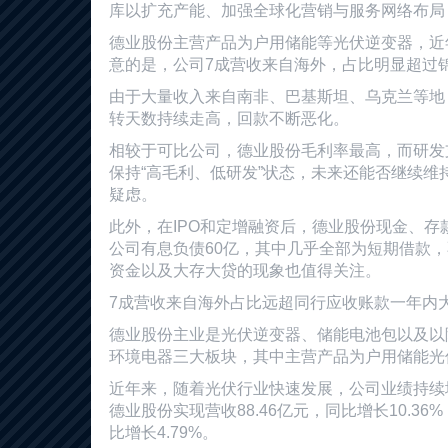
库以扩充产能、加强全球化营销与服务网络布局
德业股份主营产品为户用储能等光伏逆变器，近
意的是，公司7成营收来自海外，占比明显超过
由于大量收入来自南非、巴基斯坦、乌克兰等地
转天数持续走高，回款不断恶化。
相较于可比公司，德业股份毛利率最高，而研发
保持“高毛利、低研发”状态，未来还能否继续维
疑虑。
此外，在IPO和定增融资后，德业股份现金、存
公司有息负债60亿，其中几乎全部为短期借款
资金以及大存大贷的现象也值得关注。
7成营收来自海外占比远超同行应收账款一年内大
德业股份主业是光伏逆变器、储能电池包以及以
环境电器三大板块，其中主营产品为户用储能光
近年来，随着光伏行业快速发展，公司业绩持续增
德业股份实现营收88.46亿元，同比增长10.36%
比增长4.79%。