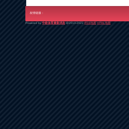
友情链接：
Powered by
中欧体育最新消息
@2013-2022
RSS地图
HTML地图