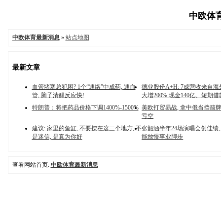
中欧体育
中欧体育最新消息
»
站点地图
最新文章
血管堵塞总犯困? 1个“通络”中成药, 通血
德业股份A+H: 7成营收来自
管, 脑子清醒反应快!
大增200% 现金140亿、短期借
特朗普：将把药品价格下调1400%-1500%
美欧打贸易战, 拿中俄当挡箭牌
亏空
建议: 家里的鱼缸, 不要摆在这三个地方, 不
张韶涵半年24场演唱会创佳绩,
是迷信, 是真为你好
能放慢事业脚步
查看网站首页:
中欧体育最新消息